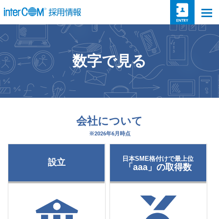
togg
数字で見る
会社について
※2026年6月時点
日本SME格付けで最上位
設立
「aaa」の取得数